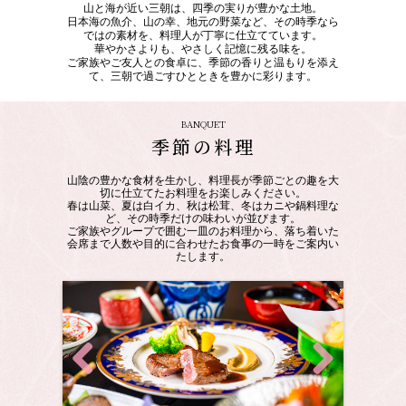
山と海が近い三朝は、四季の実りが豊かな土地。
日本海の魚介、山の幸、地元の野菜など、その時季なら
ではの素材を、料理人が丁寧に仕立てています。
華やかさよりも、やさしく記憶に残る味を。
ご家族やご友人との食卓に、季節の香りと温もりを添え
て、三朝で過ごすひとときを豊かに彩ります。
BANQUET
季節の料理
山陰の豊かな食材を生かし、料理長が季節ごとの趣を大
切に仕立てたお料理をお楽しみください。
春は山菜、夏は白イカ、秋は松茸、冬はカニや鍋料理な
ど、その時季だけの味わいが並びます。
ご家族やグループで囲む一皿のお料理から、落ち着いた
会席まで人数や目的に合わせたお食事の一時をご案内い
たします。
Previous
Next