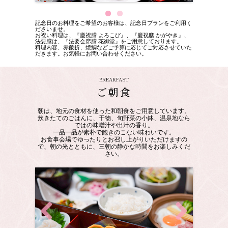
記念日のお料理をご希望のお客様は、記念日プランをご利用く
ださいませ。
お祝い料理は、『慶祝膳 よろこび』、『慶祝膳 かがやき』、
法要膳は、『法要会席膳 花御堂』をご用意しております。
料理内容、赤飯折、焼鯛などご予算に応じてご対応させていた
だきます。お気軽にお問い合わせください。
BREAKFAST
ご朝食
朝は、地元の食材を使った和朝食をご用意しています。
炊きたてのごはんに、干物、旬野菜の小鉢、温泉地なら
ではの味噌汁や出汁の香り。
一品一品が素朴で飽きのこない味わいです。
お食事会場でゆったりとお召し上がりいただけますの
で、朝の光とともに、三朝の静かな時間をお楽しみくだ
さい。
Previous
Next