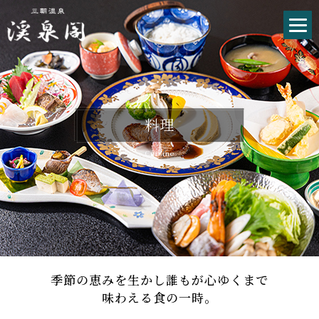
料理
Cuisine
季節の恵みを生かし誰もが心ゆくまで
味わえる食の一時。