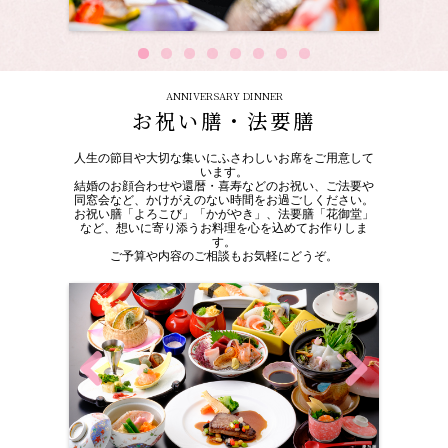
ANNIVERSARY DINNER
お祝い膳・法要膳
人生の節目や大切な集いにふさわしいお席をご用意して
います。
結婚のお顔合わせや還暦・喜寿などのお祝い、ご法要や
同窓会など、かけがえのない時間をお過ごしください。
お祝い膳「よろこび」「かがやき」、法要膳「花御堂」
など、想いに寄り添うお料理を心を込めてお作りしま
す。
ご予算や内容のご相談もお気軽にどうぞ。
Previous
Next