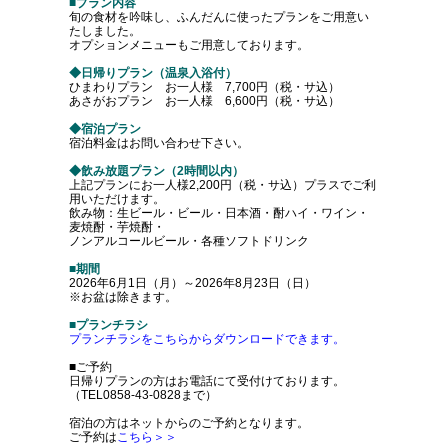
■プラン内容
旬の食材を吟味し、ふんだんに使ったプランをご用意い
たしました。
オプションメニューもご用意しております。
◆日帰りプラン（温泉入浴付）
ひまわりプラン お一人様 7,700円（税・サ込）
あさがおプラン お一人様 6,600円（税・サ込）
◆宿泊プラン
宿泊料金はお問い合わせ下さい。
◆飲み放題プラン（2時間以内）
上記プランにお一人様2,200円（税・サ込）プラスでご利
用いただけます。
飲み物：生ビール・ビール・日本酒・酎ハイ・ワイン・
麦焼酎・芋焼酎・
ノンアルコールビール・各種ソフトドリンク
■期間
2026年6月1日（月）～2026年8月23日（日）
※お盆は除きます。
■プランチラシ
プランチラシをこちらからダウンロードできます。
■ご予約
日帰りプランの方はお電話にて受付けております。
（TEL0858-43-0828まで）
宿泊の方はネットからのご予約となります。
ご予約は
こちら＞＞